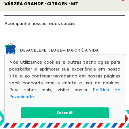
VÁRZEA GRANDE - CITROEN - MT
Acompanhe nossas redes sociais:
DESACELERE. SEU BEM MAIOR É A VIDA.
Nós utilizamos cookies e outras tecnologias para
possibilitar e aprimorar sua experiência em nosso
site, e ao continuar navegando em nossas páginas
você concorda com a coleta e uso de cookies.
© Copyright 2026
Para saber mais, visite nossa
Política de
AutoForce - Todos os direitos reservados.
Privacidade
.
Confira a nossa
Política de privacidade
.
Entendi!