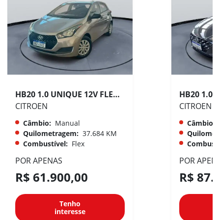
HB20 1.0 UNIQUE 12V FLEX 4P MANUAL
CITROEN
CITROEN
Câmbio:
Manual
Câmbio:
Quilometragem:
37.684 KM
Quilomet
Combustível:
Flex
Combustí
POR APENAS
POR APEN
R$ 61.900,00
R$ 87.
Tenho
interesse