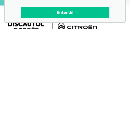
Entendi!
Você está na unidade:
VÁRZEA GRANDE - CITROEN - MT
Acompanhe nossas redes sociais:
DESACELERE. SEU BEM MAIOR É A VIDA.